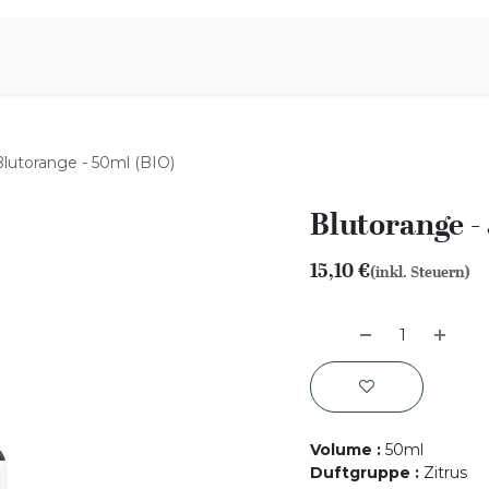
iration
Aromen Familie
Blutorange - 50ml (BIO)
Blutorange -
15,10
€
(inkl. Steuern)
Volume
:
50ml
Duftgruppe
:
Zitrus