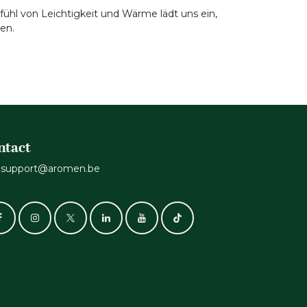
ühl von Leichtigkeit und Wärme lädt uns ein,
en.
ntact
support@aromen.be