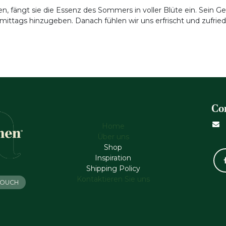
fängt sie die Essenz des Sommers in voller Blüte ein. Sein Gef
ittags hinzugeben. Danach fühlen wir uns erfrischt und zufried
Co
Home
Über uns
Shop
Inspiration
Shipping Policy
Kontaktieren Sie uns
 TOUCH