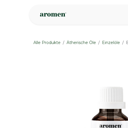
Zum Inhalt springen
Geschäft
Insp
Alle Produkte
Ätherische Öle
Einzelöle
None
None