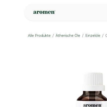
Zum Inhalt springen
Geschäft
Insp
Alle Produkte
Ätherische Öle
Einzelöle
C
None
None