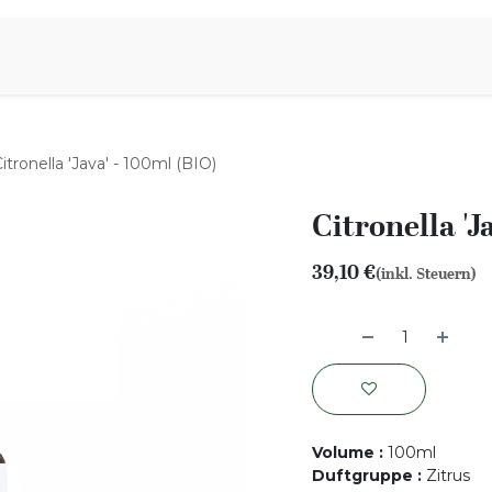
iration
Aromen Familie
itronella 'Java' - 100ml (BIO)
Citronella 'J
39,10
€
(inkl. Steuern)
Volume
:
100ml
Duftgruppe
:
Zitrus