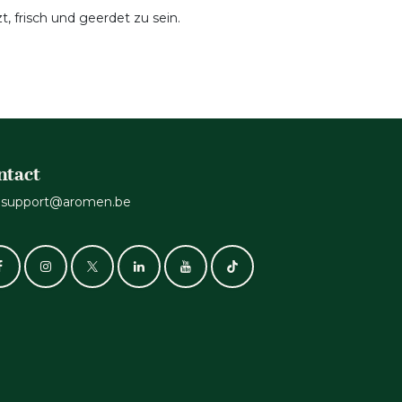
 frisch und geerdet zu sein.
ntact
support@aromen.be