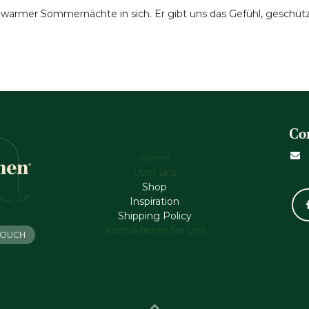
warmer Sommernächte in sich. Er gibt uns das Gefühl, geschützt,
Co
Home
Über uns
Shop
Inspiration
Shipping Policy
Kontaktieren Sie uns
 TOUCH