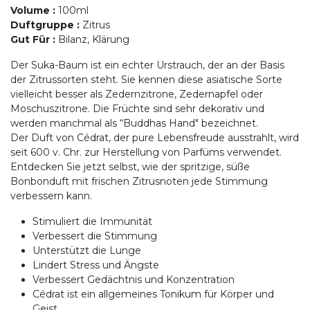
Volume
:
100ml
Duftgruppe
:
Zitrus
Gut Für
:
Bilanz, Klärung
Der Suka-Baum ist ein echter Urstrauch, der an der Basis
der Zitrussorten steht. Sie kennen diese asiatische Sorte
vielleicht besser als Zedernzitrone, Zedernapfel oder
Moschuszitrone. Die Früchte sind sehr dekorativ und
werden manchmal als “Buddhas Hand" bezeichnet.
Der Duft von Cédrat, der pure Lebensfreude ausstrahlt, wird
seit 600 v. Chr. zur Herstellung von Parfüms verwendet.
Entdecken Sie jetzt selbst, wie der spritzige, süße
Bonbonduft mit frischen Zitrusnoten jede Stimmung
verbessern kann.
Stimuliert die Immunität
Verbessert die Stimmung
Unterstützt die Lunge
Lindert Stress und Ängste
Verbessert Gedächtnis und Konzentration
Cédrat ist ein allgemeines Tonikum für Körper und
Geist