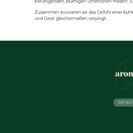
beruhigenden, blumigen Untertönen mildert. E
Zusammen evozieren sie das Gefühl einer kühle
und Geist gleichermaßen verjüngt.
GET IN