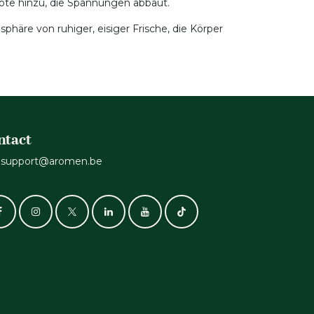
Note hinzu, die Spannungen abbaut.
äre von ruhiger, eisiger Frische, die Körper
ntact
support@aromen.be