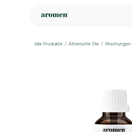
Zum Inhalt springen
Geschäft
Insp
Alle Produkte
Ätherische Öle
Mischungen
None
None