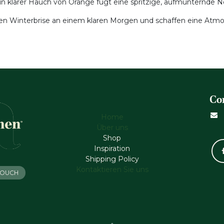
in klarer Hauch von Orange fügt eine spritzige, aufmunternde 
n Winterbrise an einem klaren Morgen und schaffen eine Atmosph
Co
Home
Über uns
Shop
Inspiration
Shipping Policy
Kontaktieren Sie uns
 TOUCH