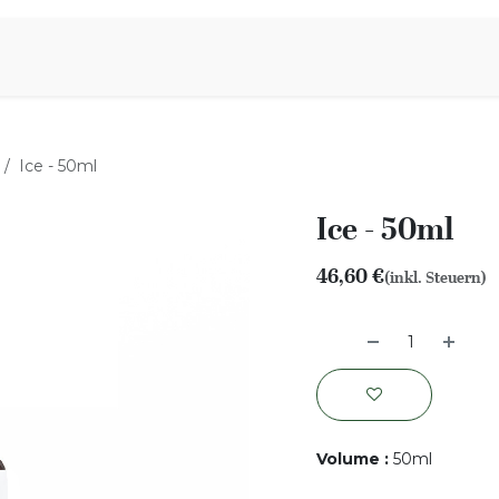
iration
Aromen Familie
Ice - 50ml
Ice - 50ml
46,60
€
(inkl. Steuern)
Volume
:
50ml