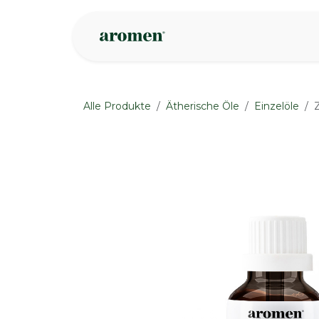
Zum Inhalt springen
Geschäft
Insp
Alle Produkte
Ätherische Öle
Einzelöle
None
None