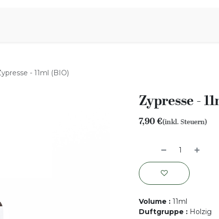
iration
Aromen Familie
Zypresse - 11ml (BIO)
Zypresse - 11
7,90
€
(inkl. Steuern)
Volume
:
11ml
Duftgruppe
:
Holzig