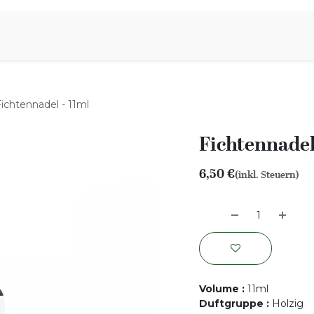
iration
Aromen Familie
Fichtennadel - 11ml
Fichtennadel
6,50
€
(inkl. Steuern)
Volume
:
11ml
Duftgruppe
:
Holzig