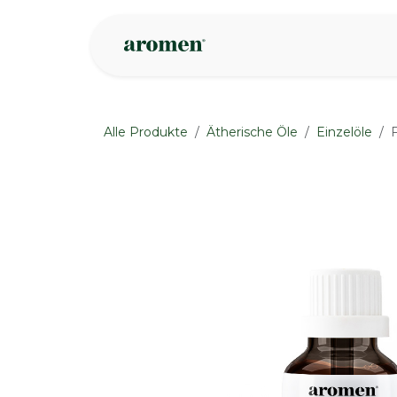
Zum Inhalt springen
Geschäft
Insp
Alle Produkte
Ätherische Öle
Einzelöle
None
None