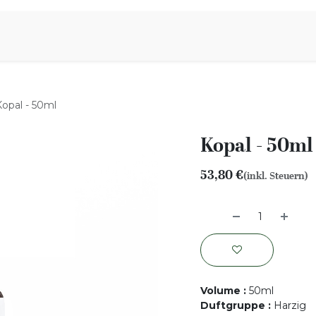
iration
Aromen Familie
Kopal - 50ml
Kopal - 50ml
53,80
€
(inkl. Steuern)
Volume
:
50ml
Duftgruppe
:
Harzig