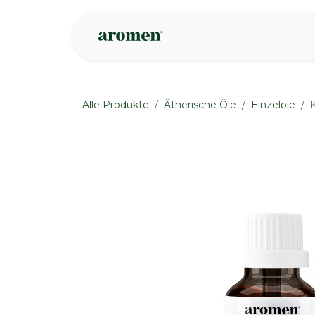
Zum Inhalt springen
Geschäft
Insp
Alle Produkte
Ätherische Öle
Einzelöle
None
None