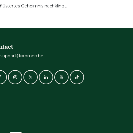
eflüstertes Geheimnis nachklingt.
ntact
support@aromen.be