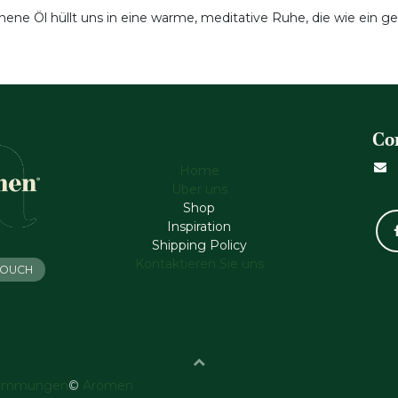
ene Öl hüllt uns in eine warme, meditative Ruhe, die wie ein g
Co
Home
Über uns
Shop
Inspiration
Shipping Policy
Kontaktieren Sie uns
 TOUCH
timmungen
©
Aromen