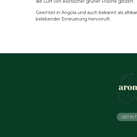
die Luft von exotischer grüner Frische glitzert.
Geerntet in Angola und auch bekannt als afrikan
belebender Erneuerung hervorruft.
GET IN