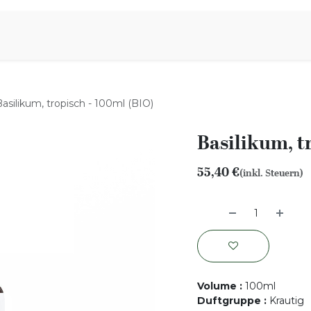
iration
Aromen Familie
asilikum, tropisch - 100ml (BIO)
Basilikum, t
55,40
€
(inkl. Steuern)
Volume
:
100ml
Duftgruppe
:
Krautig