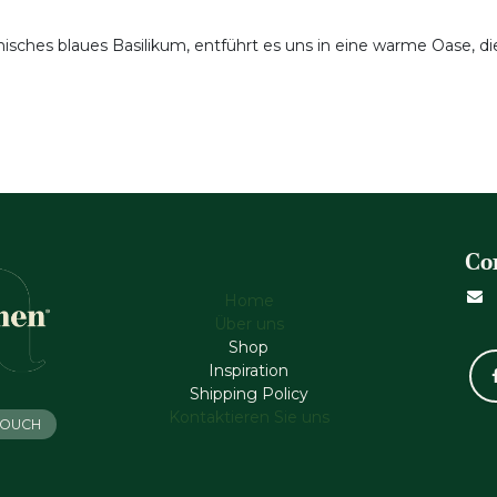
isches blaues Basilikum, entführt es uns in eine warme Oase, die
Co
Home
Über uns
Shop
Inspiration
Shipping Policy
Kontaktieren Sie uns
 TOUCH