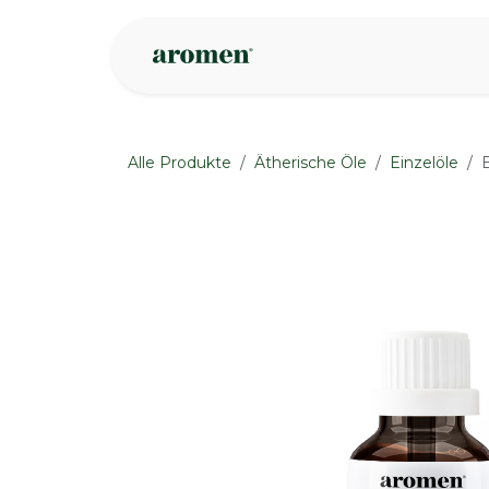
Zum Inhalt springen
Geschäft
Insp
Alle Produkte
Ätherische Öle
Einzelöle
B
None
None