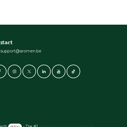
ntact
support@aromen.be
urch
- Die #1
Open-Source-E-Commerce