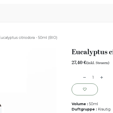
iration
Aromen Familie
ucalyptus citriodora - 50ml (BIO)
Eucalyptus c
27,40
€
(inkl. Steuern)
Volume
:
50ml
Duftgruppe
:
Krautig