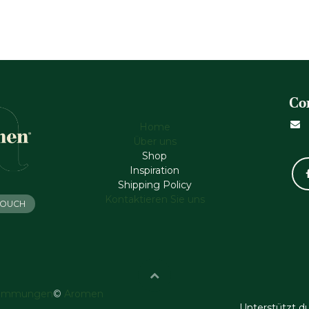
Co
Home
Über uns
Shop
Inspiration
Shipping Policy
Kontaktieren Sie uns
 TOUCH
timmungen
©
Aromen
Unterstützt d