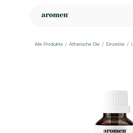
Zum Inhalt springen
Geschäft
Insp
Alle Produkte
Ätherische Öle
Einzelöle
L
None
None