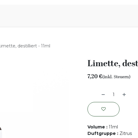
iration
Aromen Familie
imette, destilliert - 11ml
Limette, dest
7,20
€
(inkl. Steuern)
Volume
:
11ml
Duftgruppe
:
Zitrus