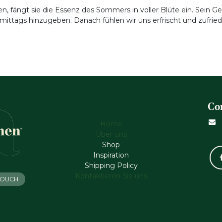
fängt sie die Essenz des Sommers in voller Blüte ein. Sein Gef
ittags hinzugeben. Danach fühlen wir uns erfrischt und zufried
Co
Home
Über uns
Shop
Inspiration
Shipping Policy
Kontaktieren Sie uns
 TOUCH