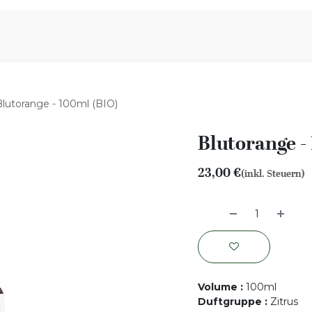
iration
Aromen Familie
Blutorange - 100ml (BIO)
Blutorange -
23,00
€
(inkl. Steuern)
Volume
:
100ml
Duftgruppe
:
Zitrus