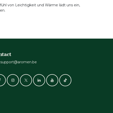
ühl von Leichtigkeit und Wärme lädt uns ein,
en.
ntact
support@aromen.be