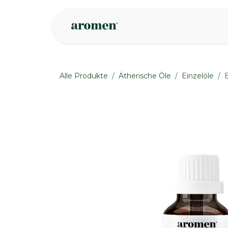
Zum Inhalt springen
Geschäft
Insp
Alle Produkte
Ätherische Öle
Einzelöle
None
None