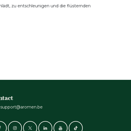
inlädt, zu entschleunigen und die flüsternden
ntact
support@aromen.be