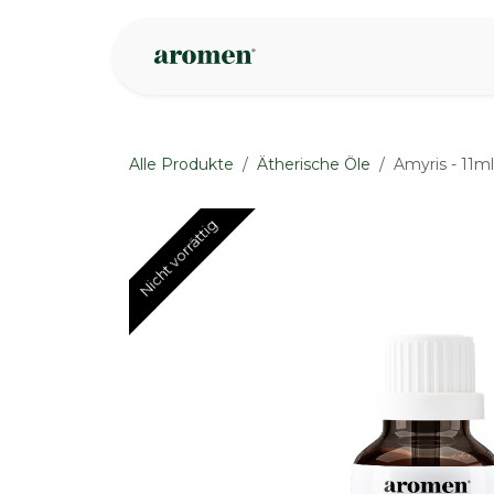
Zum Inhalt springen
Geschäft
Insp
Alle Produkte
Ätherische Öle
Amyris - 11ml
Nicht vorrättig
Nicht vorrättig