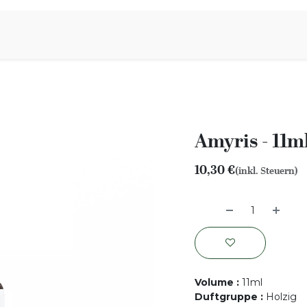
iration
Aromen Familie
Amyris - 11m
10,30
€
(inkl. Steuern)
Volume
:
11ml
Duftgruppe
:
Holzig