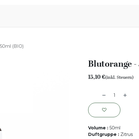
iration
Aromen Familie
 50ml (BIO)
Blutorange -
15,10
€
(inkl. Steuern)
Volume
:
50ml
Duftgruppe
:
Zitrus