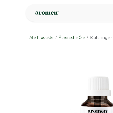
Zum Inhalt springen
Geschäft
Insp
Alle Produkte
Ätherische Öle
Blutorange -
None
None