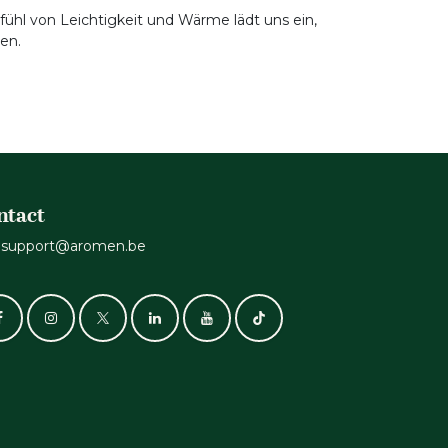
ühl von Leichtigkeit und Wärme lädt uns ein,
en.
ntact
support@aromen.be