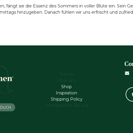
fängt sie die Essenz des Sommers in voller Blüte ein. Sein Gef
ittags hinzugeben. Danach fühlen wir uns erfrischt und zufried
Co
Home
Über uns
Shop
Inspiration
Shipping Policy
Kontaktieren Sie uns
 TOUCH