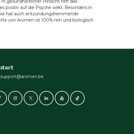
n gesundheitlicher Hinsicht hilft das
positiv auf die Psyche wirkt. Besonders in
g. Sie hat auch entzündungshemmende
te von Aromen ist 100% rein und biologisch
ntact
support@aromen.be