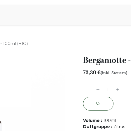
iration
Aromen Familie
- 100ml (BIO)
Bergamotte -
73,30
€
(inkl. Steuern)
Volume
:
100ml
Duftgruppe
:
Zitrus