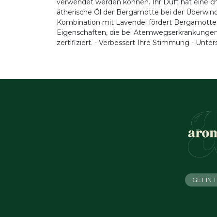
verwendet werden können. Ihr Duft hat eine cha
ätherische Öl der Bergamotte bei der Überwin
Kombination mit Lavendel fördert Bergamotte
Eigenschaften, die bei Atemwegserkrankungen 
zertifiziert. - Verbessert Ihre Stimmung - Unte
GET IN