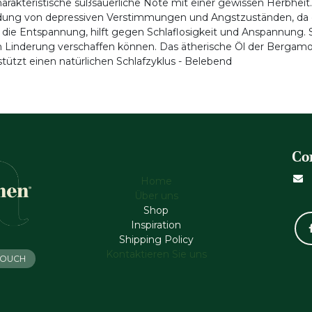
rakteristische süßsäuerliche Note mit einer gewissen Herbheit. I
dung von depressiven Verstimmungen und Angstzuständen, da es 
 die Entspannung, hilft gegen Schlaflosigkeit und Anspannun
Linderung verschaffen können. Das ätherische Öl der Bergamot
rstützt einen natürlichen Schlafzyklus - Belebend
Co
Home
Über uns
Shop
Inspiration
Shipping Policy
Kontaktieren Sie uns
 TOUCH