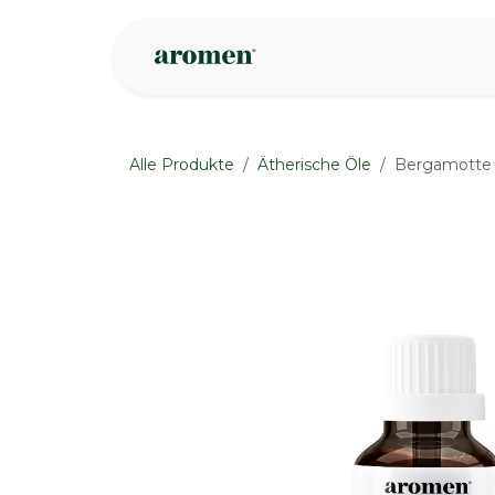
Zum Inhalt springen
Geschäft
Insp
Alle Produkte
Ätherische Öle
Bergamotte 
None
None