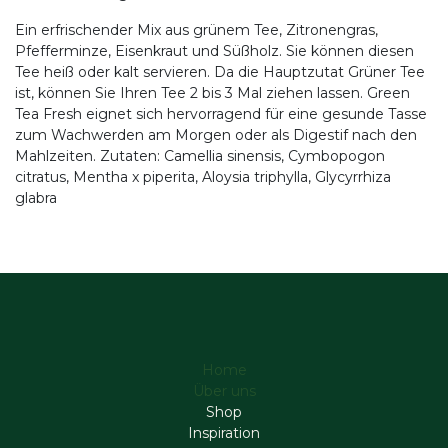
Ein erfrischender Mix aus grünem Tee, Zitronengras,
Pfefferminze, Eisenkraut und Süßholz. Sie können diesen
Tee heiß oder kalt servieren. Da die Hauptzutat Grüner Tee
ist, können Sie Ihren Tee 2 bis 3 Mal ziehen lassen. Green
Tea Fresh eignet sich hervorragend für eine gesunde Tasse
zum Wachwerden am Morgen oder als Digestif nach den
Mahlzeiten. Zutaten: Camellia sinensis, Cymbopogon
citratus, Mentha x piperita, Aloysia triphylla, Glycyrrhiza
glabra
Home
Über uns
Shop
Inspiration