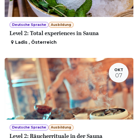
Deutsche Sprache
Ausbildung
Level 2: Total experiences in Sauna
Ladis
,
Österreich
OKT
07
Deutsche Sprache
Ausbildung
Level 2: Räucherrituale in der Sauna