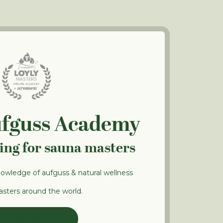
ufguss Academy
ning for sauna masters
nowledge of aufguss & natural wellness
sters around the world.
LEARN ONLINE