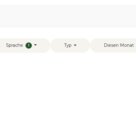
iration
Aromen Familie
Sprache
Typ
Diesen Monat
1
s