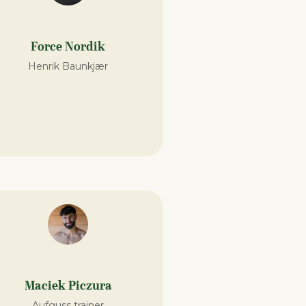
Force Nordik
Henrik Baunkjær
Maciek Piczura
Aufguss trainer