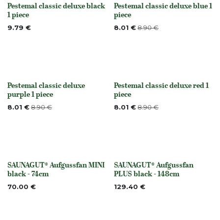
Pestemal classic deluxe black
Pestemal classic deluxe blue 1
Out of stock
Out of stock
1 piece
piece
9.79
€
8.01
€
8.90
€
Pestemal classic deluxe
Pestemal classic deluxe red 1
None
None
purple 1 piece
piece
8.01
€
8.90
€
8.01
€
8.90
€
SAUNAGUT® Aufgussfan MINI
SAUNAGUT® Aufgussfan
None
None
black - 74cm
PLUS black - 148cm
70.00
€
129.40
€