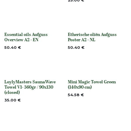
25.00
€
Essential oils Aufguss
Etherische oliën Aufguss
None
None
Overview A2 - EN
Poster A2 - NL
50.40
€
50.40
€
LoylyMasters SaunaWave
Mini Magic Towel Green
None
None
Towel V1- 560gr / 90x130
(140x90 cm)
(closed)
54.58
€
35.00
€