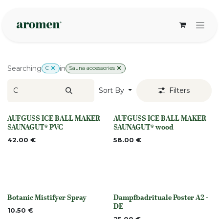
Skip to Content
Searching
in
C
Sauna accessories
Sort By
Filters
AUFGUSS ICE BALL MAKER
AUFGUSS ICE BALL MAKER
None
None
SAUNAGUT® PVC
SAUNAGUT® wood
42.00
€
58.00
€
Botanic Mistifyer Spray
Dampfbadrituale Poster A2 -
None
None
DE
10.50
€