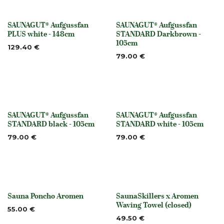
SAUNAGUT® Aufgussfan
SAUNAGUT® Aufgussfan
None
None
PLUS white - 148cm
STANDARD Darkbrown -
105cm
129.40
€
79.00
€
SAUNAGUT® Aufgussfan
SAUNAGUT® Aufgussfan
None
None
STANDARD black - 105cm
STANDARD white - 105cm
79.00
€
79.00
€
Sauna Poncho Aromen
SaunaSkillers x Aromen
None
Out of stock
Waving Towel (closed)
55.00
€
49.50
€