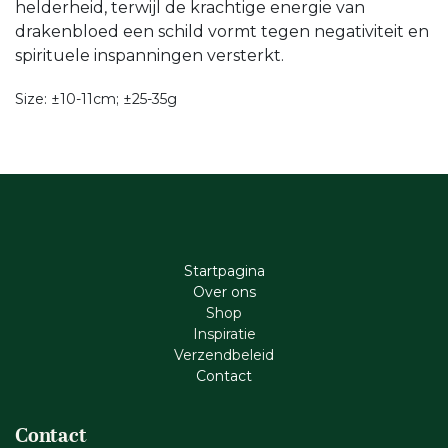
helderheid, terwijl de krachtige energie van
drakenbloed een schild vormt tegen negativiteit en
spirituele inspanningen versterkt.
Size: ±10-11cm; ±25-35g
Startpagina
Ove​r​ ons
Shop
Inspiratie
Verzendbeleid
Cont​act
Contact