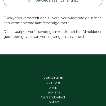
Toevoegen aan verlanglijst
Eucalyptus verspreidt een zuivere, verkwikkende geur met
een kenmerkende kamferachtige toets.
De natuurlijke, verfrissende geur maakt het hoofd helder en
geeft een gevoel van vernieuwing en zuiverheid.
Startpagina
Ove​r​ ons
Shop
Inspiratie
Verzendbeleid
Cont​act