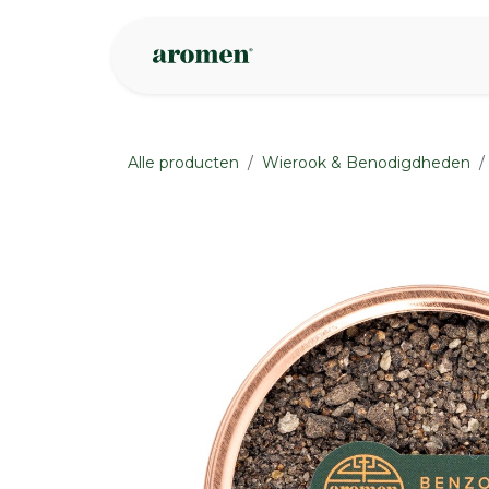
Overslaan naar inhoud
Webshop
Ins
Alle producten
Wierook & Benodigdheden
None
None