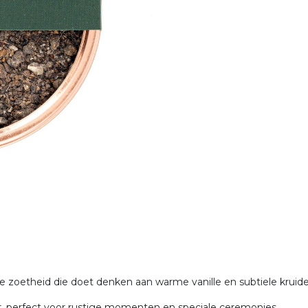
 zoetheid die doet denken aan warme vanille en subtiele kruide
r, perfect voor rustige momenten en speciale ceremonies.