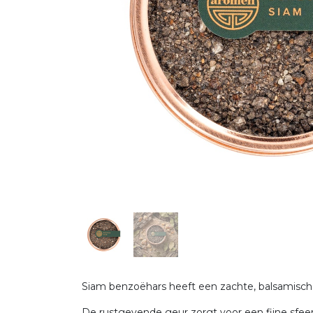
Siam benzoëhars heeft een zachte, balsamische
De rustgevende geur zorgt voor een fijne sfee