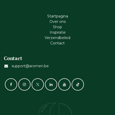
Startpagina
Ove​r​ ons
Shop
Inspiratie
Verzendbeleid
Cont​act
Contact
support@aromen.be