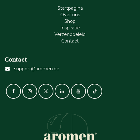
Startpagina
Ove​r​ ons
Shop
Inspiratie
Verzendbeleid
Cont​act
Contact
support@aromen.be