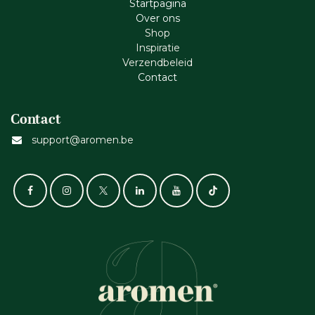
Startpagina
Ove​r​ ons
Shop
Inspiratie
Verzendbeleid
Cont​act
Contact
support@aromen.be