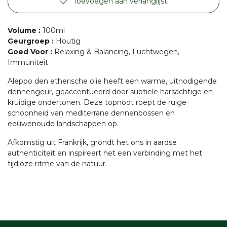
Toevoegen aan verlanglijst
Volume
:
100ml
Geurgroep
:
Houtig
Goed Voor
:
Relaxing & Balancing, Luchtwegen,
Immuniteit
Aleppo den etherische olie heeft een warme, uitnodigende
dennengeur, geaccentueerd door subtiele harsachtige en
kruidige ondertonen. Deze topnoot roept de ruige
schoonheid van mediterrane dennenbossen en
eeuwenoude landschappen op.
Afkomstig uit Frankrijk, grondt het ons in aardse
authenticiteit en inspireert het een verbinding met het
tijdloze ritme van de natuur.