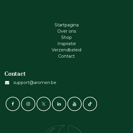
Startpagina
Ove​r​ ons
Shop
Inspiratie
Verzendbeleid
Cont​act
Contact
support@aromen.be