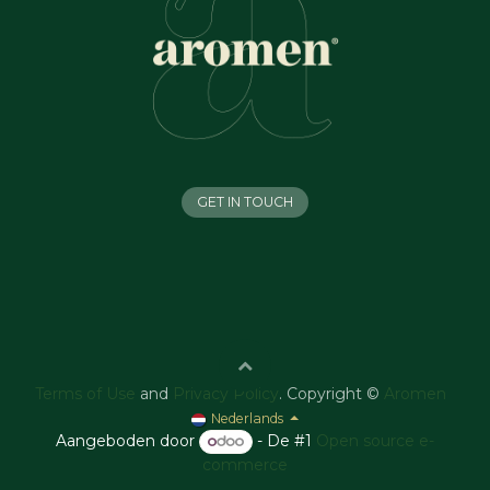
GET IN TOUCH
Terms of Use
and
Privacy Policy
. Copyright ©
Aromen
Nederlands
Aangeboden door
- De #1
Open source e-
commerce