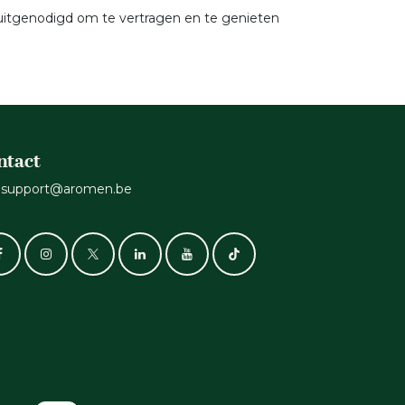
 uitgenodigd om te vertragen en te genieten
ntact
support@aromen.be