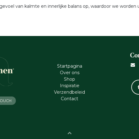
gevoel van kalmte en innerlijke balans op, waardoor we worden
Co
Startpagina
Ove​r​ ons
Shop
Inspiratie
Verzendbeleid
Cont​act
 TOUCH