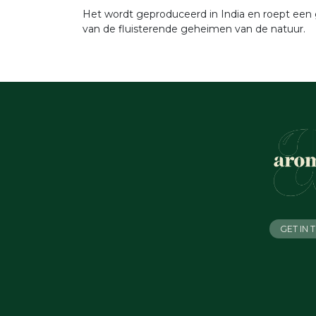
Het wordt geproduceerd in India en roept een 
van de fluisterende geheimen van de natuur.
GET IN