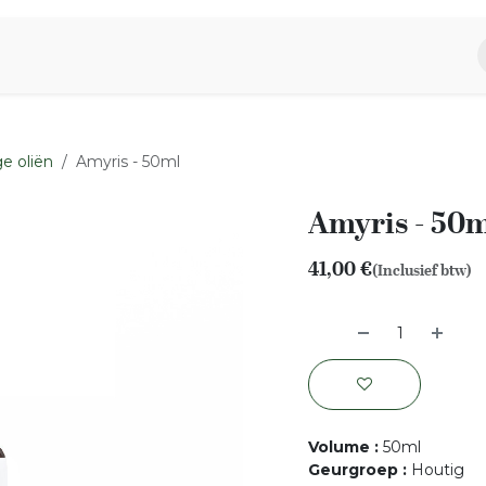
piratie
Aromen Familie
e oliën
Amyris - 50ml
Amyris - 50
41,00
€
(Inclusief btw)
Volume
:
50ml
Geurgroep
:
Houtig