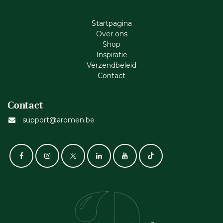
Startpagina
Ove​r​ ons
Shop
Inspiratie
Verzendbeleid
Cont​act
Contact
support@aromen.be