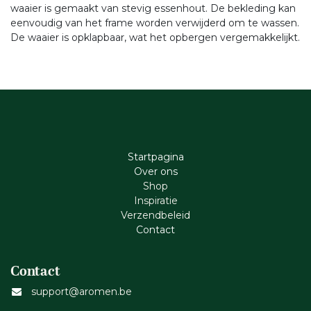
waaier is gemaakt van stevig essenhout. De bekleding kan
eenvoudig van het frame worden verwijderd om te wassen.
De waaier is opklapbaar, wat het opbergen vergemakkelijkt.
Startpagina
Ove​r​ ons
Shop
Inspiratie
Verzendbeleid
Cont​act
Contact
support@aromen.be