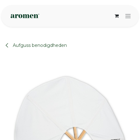
Overslaan naar inhoud
Aufguss benodigdheden
None