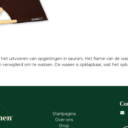
r het uitvoeren van opgietingen in sauna's. Het frame van de wa
verwijderd om te wassen. De waaier is opklapbaar, wat het opb
Co
Startpagina
Ove​r​ ons
Shop