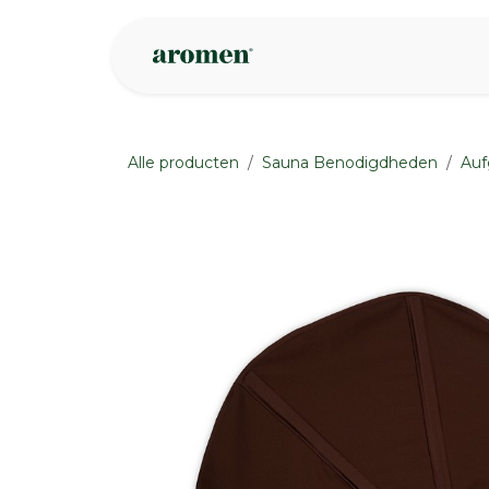
Overslaan naar inhoud
Webshop
Ins
Alle producten
Sauna Benodigdheden
Auf
None