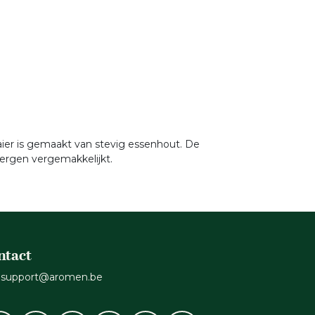
aier is gemaakt van stevig essenhout. De
ergen vergemakkelijkt.
ntact
support@aromen.be