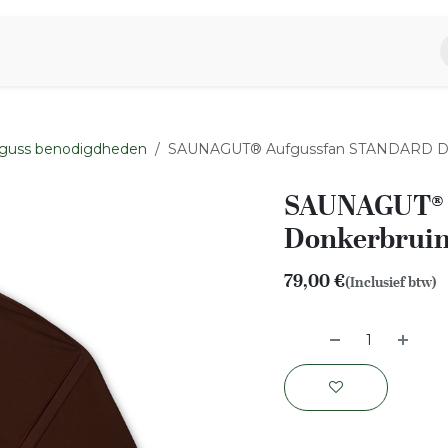
piratie
Aromen Familie
guss benodigdheden
SAUNAGUT® Aufgussfan STANDARD Don
SAUNAGUT® 
Donkerbruin
79,00
€
(Inclusief btw)