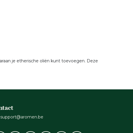
raan je etherische oliën kunt toevoegen. Deze
ntact
support@aromen.be