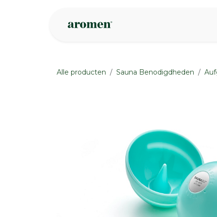
Overslaan naar inhoud
Webshop
Ins
Alle producten
Sauna Benodigdheden
Auf
None