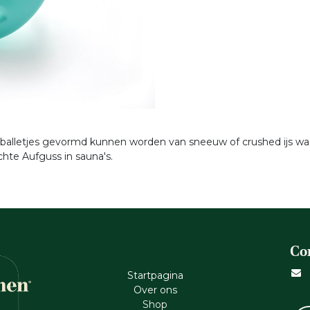
balletjes gevormd kunnen worden van sneeuw of crushed ijs waa
chte Aufguss in sauna's.
Co
Startpagina
Ove​r​ ons
Shop