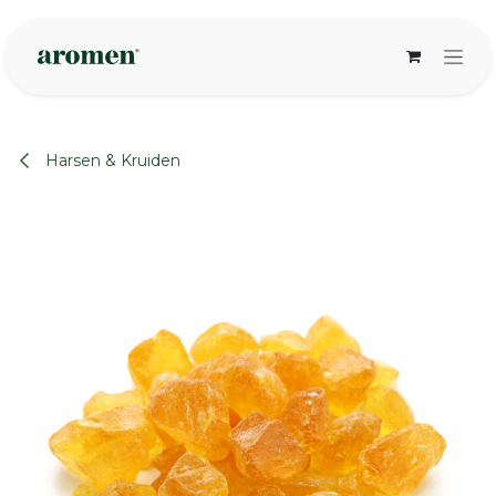
Overslaan naar inhoud
Harsen & Kruiden
None