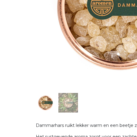
Dammarhars ruikt lekker warm en een beetje z
Het rustgevende aroma zorgt voor een zachte, m