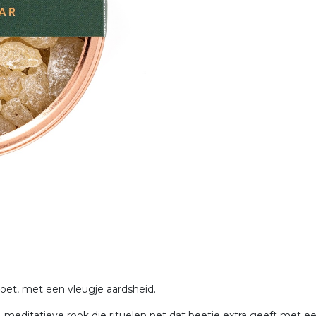
oet, met een vleugje aardsheid.
editatieve rook die rituelen net dat beetje extra geeft met een