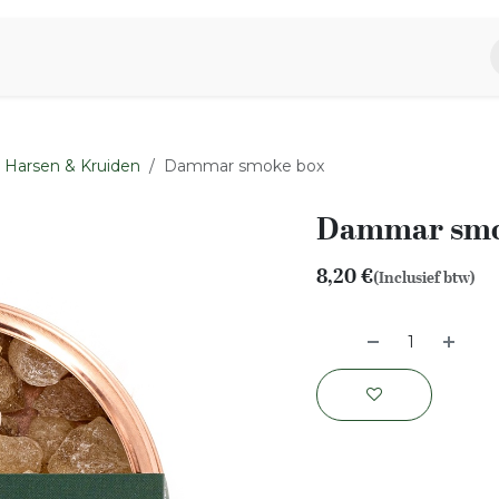
piratie
Aromen Familie
Harsen & Kruiden
Dammar smoke box
Dammar smo
8,20
€
(Inclusief btw)