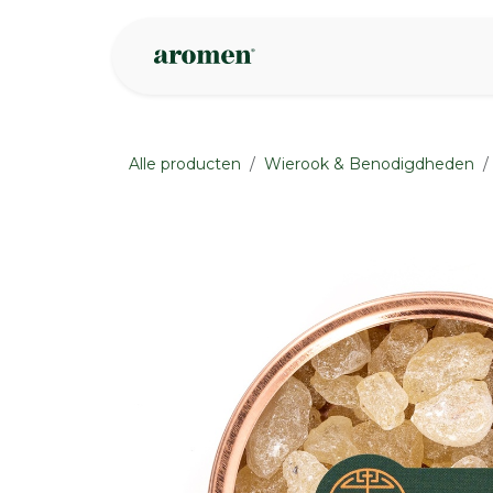
Overslaan naar inhoud
Webshop
Ins
Alle producten
Wierook & Benodigdheden
None
None