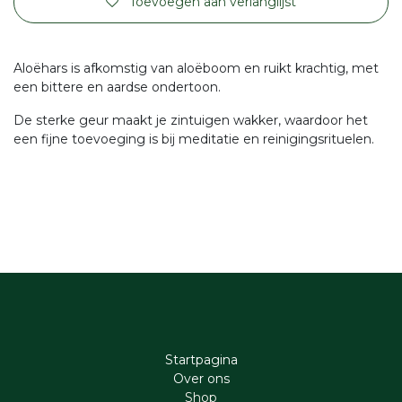
Toevoegen aan verlanglijst
Aloëhars is afkomstig van aloëboom en ruikt krachtig, met
een bittere en aardse ondertoon.
De sterke geur maakt je zintuigen wakker, waardoor het
een fijne toevoeging is bij meditatie en reinigingsrituelen.
Startpagina
Ove​r​ ons
Shop