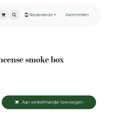
Nederlands
Aanmelden
ncense smoke box
Aan winkelmandje toevoegen