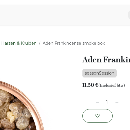
piratie
Aromen Familie
Harsen & Kruiden
Aden Frankincense smoke box
Aden Franki
seasonSession
11,50
€
(Inclusief btw)