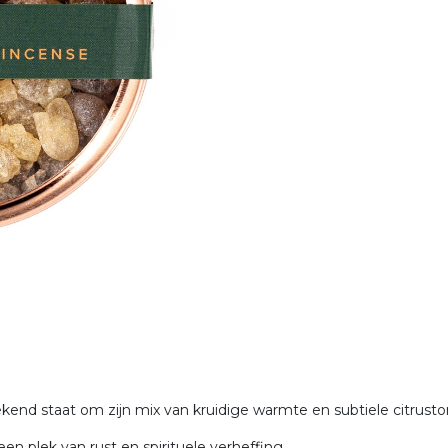
kend staat om zijn mix van kruidige warmte en subtiele citrusto
en plek van rust en spirituele verheffing.