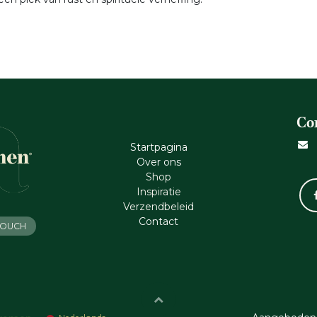
Co
Startpagina
Ove​r​ ons
Shop
Inspiratie
Verzendbeleid
Cont​act
 TOUCH