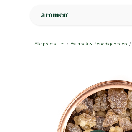
Overslaan naar inhoud
Webshop
Ins
Alle producten
Wierook & Benodigdheden
None
None