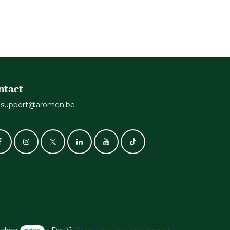
ntact
support@aromen.be