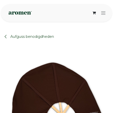
Overslaan naar inhoud
Aufguss benodigdheden
None