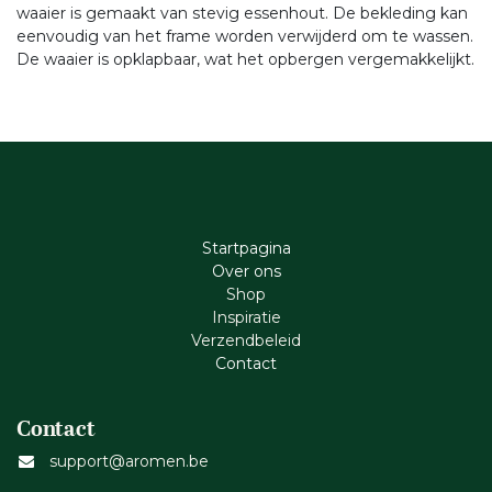
waaier is gemaakt van stevig essenhout. De bekleding kan
eenvoudig van het frame worden verwijderd om te wassen.
De waaier is opklapbaar, wat het opbergen vergemakkelijkt.
Startpagina
Ove​r​ ons
Shop
Inspiratie
Verzendbeleid
Cont​act
Contact
support@aromen.be