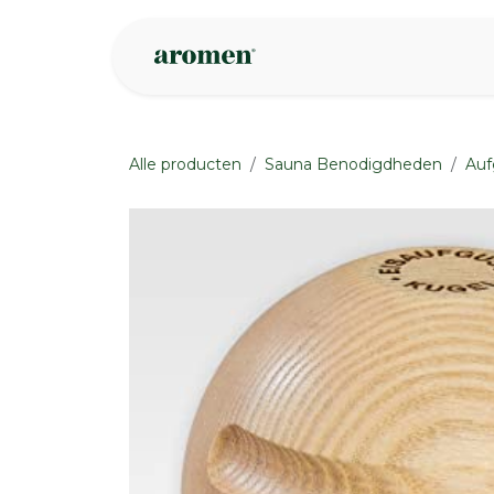
Overslaan naar inhoud
Webshop
Ins
Alle producten
Sauna Benodigdheden
Auf
None