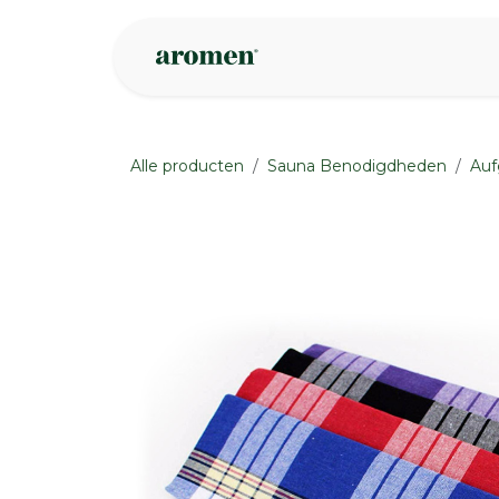
Overslaan naar inhoud
Webshop
Ins
Alle producten
Sauna Benodigdheden
Auf
None