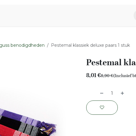
piratie
Aromen Familie
guss benodigdheden
Pestemal klassiek deluxe paars 1 stuk
Pestemal kla
8,01
€
8,90
€
(Inclusief b