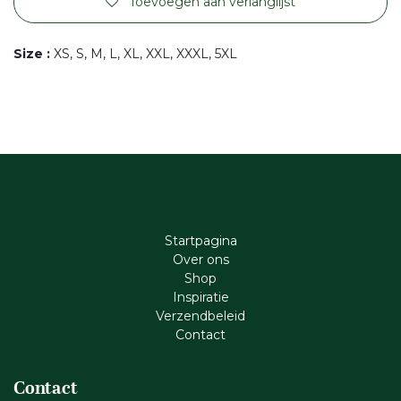
Toevoegen aan verlanglijst
Size
:
XS, S, M, L, XL, XXL, XXXL, 5XL
Startpagina
Ove​r​ ons
Shop
Inspiratie
Verzendbeleid
Cont​act
Contact