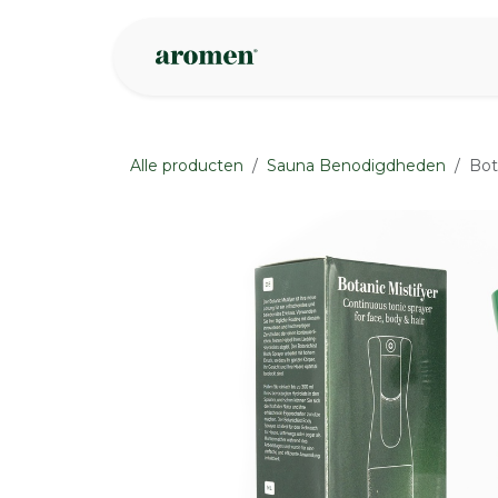
Overslaan naar inhoud
Webshop
Ins
Alle producten
Sauna Benodigdheden
Bot
None
None