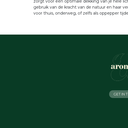
zorgt voor een optimale dekking van je hele li
gebruik van de kracht van de natuur en haar v
voor thuis, onderweg, of zelfs als oppepper tij
GET IN