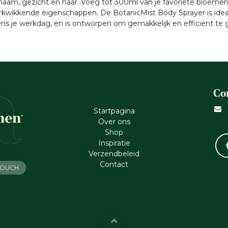
chaam, gezicht en haar. Voeg tot 300ml van je favoriete bloemen
erkwikkende eigenschappen. De BotanicMist Body Sprayer is idea
dens je werkdag, en is ontworpen om gemakkelijk en efficiënt te 
Co
Startpagina
Ove​r​ ons
Shop
Inspiratie
Verzendbeleid
Cont​act
 TOUCH