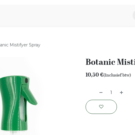
piratie
Aromen Familie
anic Mistifyer Spray
Botanic Mist
10,50
€
(Inclusief btw)