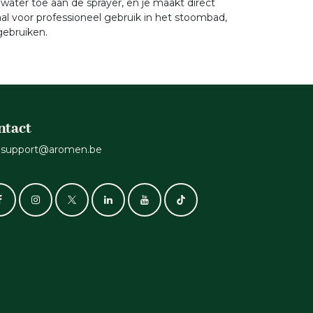
water toe aan de sprayer, en je maakt direct
al voor professioneel gebruik in het stoombad,
gebruiken.
ntact
support@aromen.be