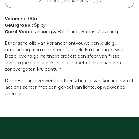
Toevoegen aan verlanglijst
Volume
:
100ml
Geurgroep
:
Spicy
Goed Voor
:
Relaxing & Balancing, Balans, Zuivering
Etherische olie van koriander ontvouwt een kruidig,
citrusachtig aroma met een subtiele kruidachtige twist.
Deze levendige hartnoot creëert een sfeer van frisse
levendigheid en speels elan, die doet denken aan een
zonovergoten kruidentuin.
De in Bulgarije verwerkte etherische olie van korianderzaad
laat ons achter met een gevoel van lichte, opwekkende
energie.