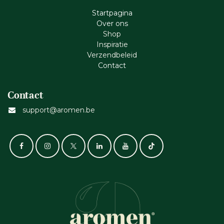
Startpagina
Ove​r​ ons
Shop
Inspiratie
Verzendbeleid
Cont​act
Contact
support@aromen.be