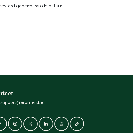
koesterd geheim van de natuur.
ntact
support@aromen.be