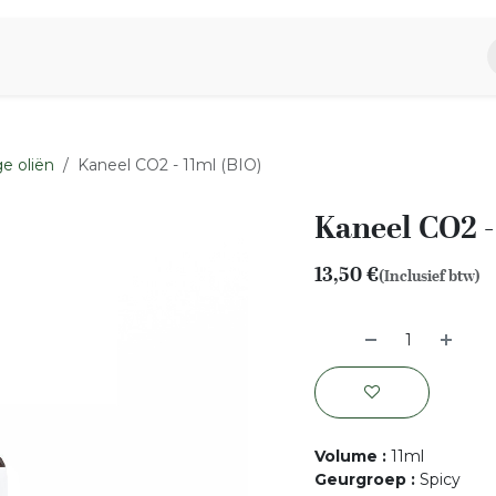
piratie
Aromen Familie
e oliën
Kaneel CO2 - 11ml (BIO)
Kaneel CO2 -
13,50
€
(Inclusief btw)
Volume
:
11ml
Geurgroep
:
Spicy