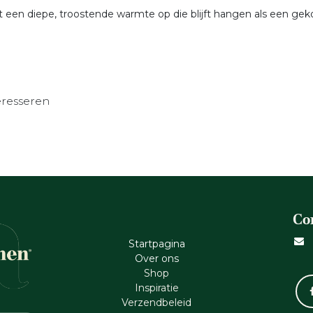
t een diepe, troostende warmte op die blijft hangen als een ge
eresseren
Co
Startpagina
Ove​r​ ons
Shop
Inspiratie
Verzendbeleid