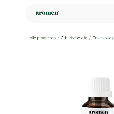
Overslaan naar inhoud
Webshop
Ins
Alle producten
Etherische olie
Enkelvoudig
None
None