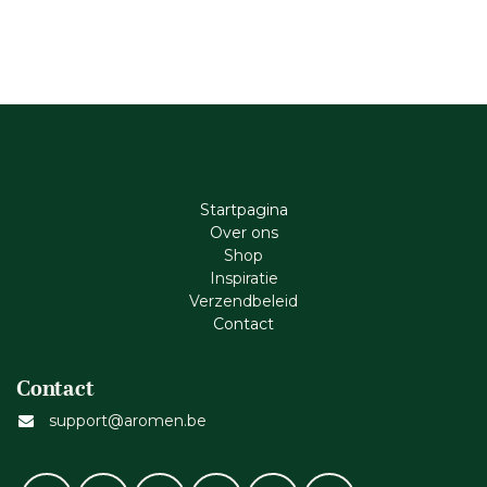
Startpagina
Ove​r​ ons
Shop
Inspiratie
Verzendbeleid
Cont​act
Contact
support@aromen.be