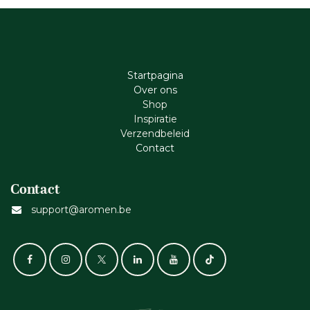
Startpagina
Ove​r​ ons
Shop
Inspiratie
Verzendbeleid
Cont​act
Contact
support@aromen.be