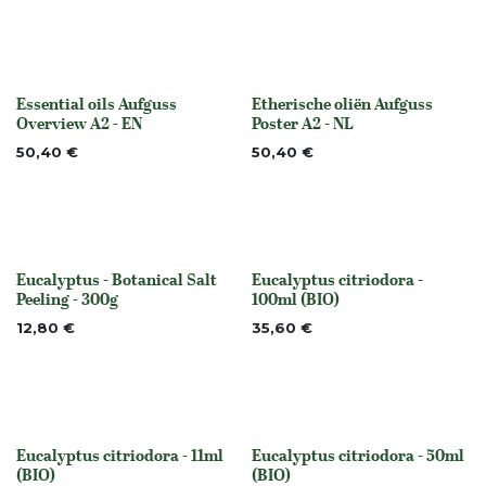
Essential oils Aufguss
Etherische oliën Aufguss
None
None
Overview A2 - EN
Poster A2 - NL
50,40
€
50,40
€
Eucalyptus - Botanical Salt
Eucalyptus citriodora -
None
None
Peeling - 300g
100ml (BIO)
12,80
€
35,60
€
Eucalyptus citriodora - 11ml
Eucalyptus citriodora - 50ml
None
None
(BIO)
(BIO)