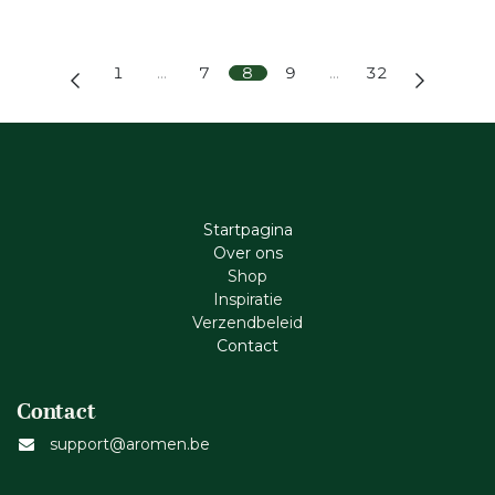
1
…
7
8
9
…
32
Startpagina
Ove​r​ ons
Shop
Inspiratie
Verzendbeleid
Cont​act
Contact
support@aromen.be