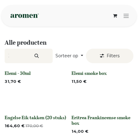
Overslaan naar inhoud
Alle producten
Sorteer op
Filters
Elemi - 50ml
Elemi smoke box
None
None
31,70
€
11,50
€
Engelse Eik takken (20 stuks)
Eritrea Frankincense smoke
None
None
box
164,60
€
170,00
€
14,00
€