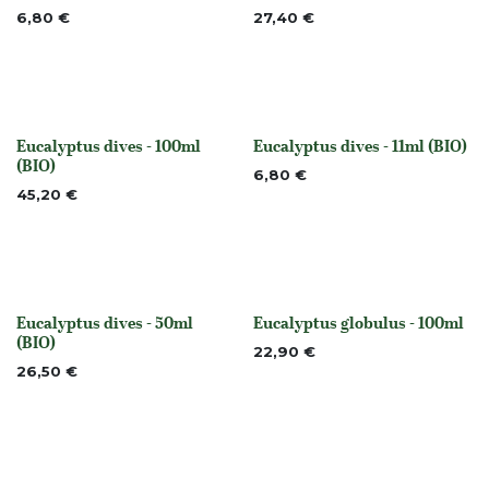
6,80
€
27,40
€
Eucalyptus dives - 100ml
Eucalyptus dives - 11ml (BIO)
None
None
(BIO)
6,80
€
45,20
€
Eucalyptus dives - 50ml
Eucalyptus globulus - 100ml
None
None
(BIO)
22,90
€
26,50
€