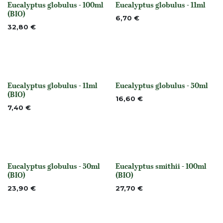
Eucalyptus globulus - 100ml
Eucalyptus globulus - 11ml
None
None
(BIO)
6,70
€
32,80
€
Eucalyptus globulus - 11ml
Eucalyptus globulus - 50ml
None
None
(BIO)
16,60
€
7,40
€
Eucalyptus globulus - 50ml
Eucalyptus smithii - 100ml
None
None
(BIO)
(BIO)
23,90
€
27,70
€