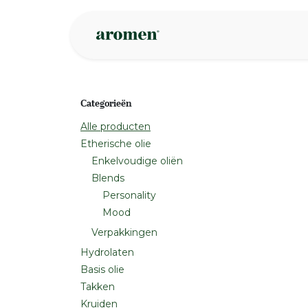
Overslaan naar inhoud
Webshop
Ins
Categorieën
Alle producten
Etherische olie
Enkelvoudige oliën
Blends
Personality
Mood
Verpakkingen
Hydrolaten
Basis olie
Takken
Kruiden