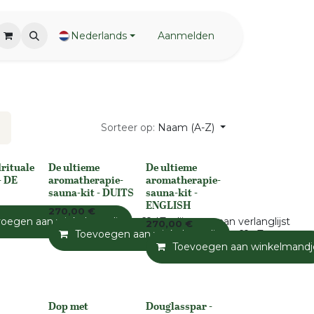
Nederlands
Aanmelden
Sorteer op:
Naam (A-Z)
rituale
De ultieme
De ultieme
None
None
- DE
aromatherapie-
aromatherapie-
sauna-kit - DUITS
sauna-kit -
ENGLISH
270,00
€
andje
voegen aan winkelmandje
Toevoegen aan verlanglijst
Toevoegen aan verlanglijst
270,00
€
Toevoegen aan winkelmandje
Toevoegen a
Toevoegen aan winkelmandj
Dop met
Douglasspar -
None
None