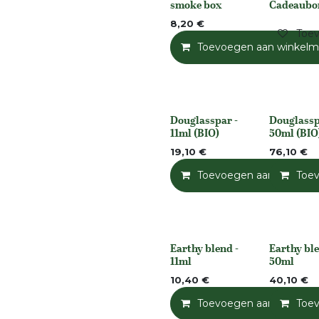
smoke box
Cadeaubo
8,20
€
Toev
Toevoegen aan winkelm
Douglasspar -
Douglassp
None
None
11ml (BIO)
50ml (BIO
19,10
€
76,10
€
Toevoegen aan winkelm
Toe
Earthy blend -
Earthy ble
None
None
11ml
50ml
10,40
€
40,10
€
Toevoegen aan winkelm
Toe