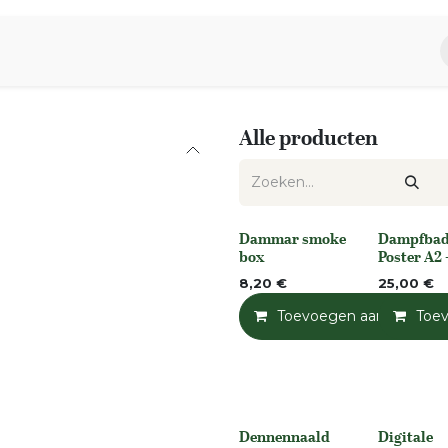
piratie
Aromen Familie
Alle producten
Dammar smoke
Dampfbad
None
None
box
Poster A2 
8,20
€
25,00
€
Toevoegen aan winkelm
Toe
Dennennaald
Digitale
None
None