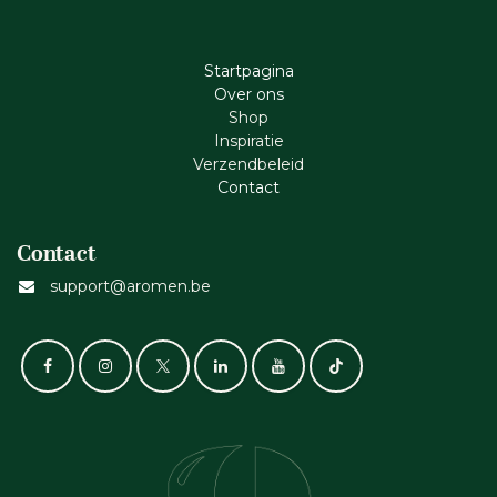
Startpagina
Ove​r​ ons
Shop
Inspiratie
Verzendbeleid
Cont​act
Contact
support@aromen.be