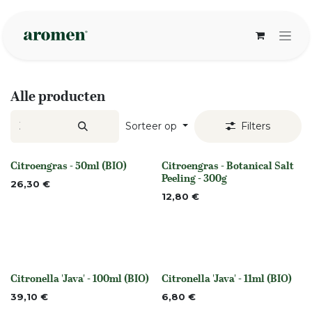
Overslaan naar inhoud
Alle producten
Sorteer op
Filters
Citroengras - 50ml (BIO)
Citroengras - Botanical Salt
Niet op voorraad
None
Peeling - 300g
26,30
€
12,80
€
Citronella 'Java' - 100ml (BIO)
Citronella 'Java' - 11ml (BIO)
None
None
39,10
€
6,80
€