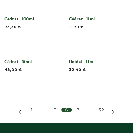
Cédrat - 100ml
Cédrat - 11ml
None
None
73,30
€
11,70
€
Cédrat - 50ml
Daidai - 11ml
None
Niet op voorraad
43,00
€
32,40
€
1
…
5
6
7
…
32