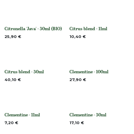
Citronella 'Java' - 50ml (BIO)
Citrus blend - 11ml
None
None
25,90
€
10,40
€
Citrus blend - 50ml
Clementine - 100ml
None
None
40,10
€
27,90
€
Clementine - 11ml
Clementine - 50ml
None
None
7,20
€
17,10
€