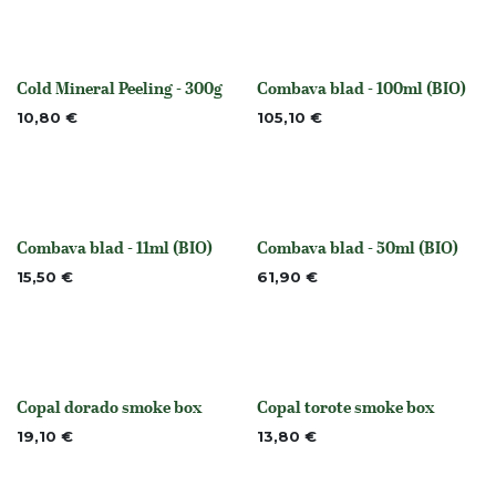
Cold Mineral Peeling - 300g
Combava blad - 100ml (BIO)
None
None
10,80
€
105,10
€
Combava blad - 11ml (BIO)
Combava blad - 50ml (BIO)
None
None
15,50
€
61,90
€
Copal dorado smoke box
Copal torote smoke box
Niet op voorraad
Niet op voorraad
19,10
€
13,80
€