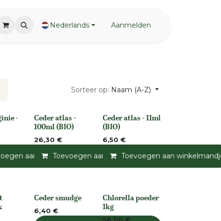
Nederlands
Aanmelden
Sorteer op:
Naam (A-Z)
inie -
Ceder atlas -
Ceder atlas - 11ml
None
None
100ml (BIO)
(BIO)
26,30
€
6,50
€
andje
voegen aan winkelmandje
Toevoegen aan verlanglijst
Toevoegen aan winkelmandje
Toevoegen aan verlanglijst
Toevoegen aan winkelmandj
Toevoegen a
t
Ceder smudge
Chlorella poeder
None
None
x
1kg
6,40
€
56,00
€