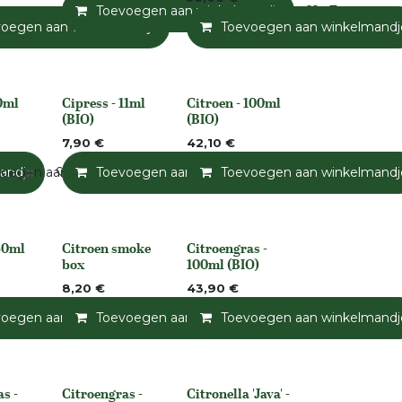
Toevoegen aan winkelmandje
Toevoegen a
andje
voegen aan winkelmandje
Toevoegen aan verlanglijst
Toevoegen aan verlanglijst
Toevoegen aan winkelmandj
0ml
Cipress - 11ml
Citroen - 100ml
None
None
(BIO)
(BIO)
7,90
€
42,10
€
andje
oegen aan verlanglijst
Toevoegen aan verlanglijst
Toevoegen aan winkelmandje
Toevoegen aan winkelmandj
Toevoegen a
50ml
Citroen smoke
Citroengras -
None
None
box
100ml (BIO)
8,20
€
43,90
€
andje
voegen aan winkelmandje
Toevoegen aan verlanglijst
Toevoegen aan winkelmandje
Toevoegen aan verlanglijst
Toevoegen aan winkelmandj
Toevoegen a
s -
Citroengras -
Citronella 'Java' -
None
None