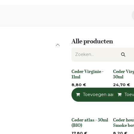
piratie
Aromen Familie
Alle producten
Ceder Virginie -
Ceder Virg
None
None
11ml
50ml
8,80
€
24,70
€
Toevoegen aan winkelm
Toe
Ceder atlas - 50ml
Ceder hou
None
None
(BIO)
Smoke bo
17,80
€
8,20
€