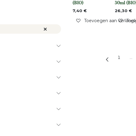
Niet op voo
(BIO)
50ml (BIO
7,40
€
26,30
€
Toevoegen aan verlangli
Toev
1
…