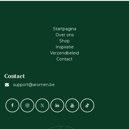
Startpagina
Ove​r​ ons
Shop
Inspiratie
Verzendbeleid
Cont​act
Contact
support@aromen.be