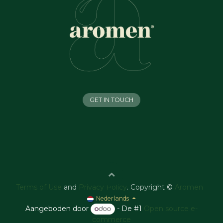
GET IN TOUCH
Terms of Use
and
Privacy Policy
. Copyright ©
Aromen
Nederlands
Aangeboden door
- De #1
Open source e-
commerce