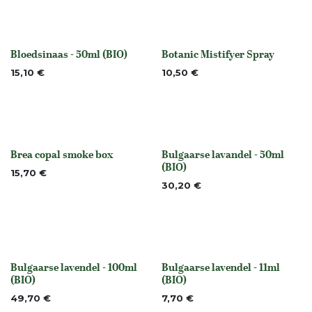
Bloedsinaas - 50ml (BIO)
Botanic Mistifyer Spray
None
None
15,10
€
10,50
€
Brea copal smoke box
Bulgaarse lavandel - 50ml
Niet op voorraad
None
(BIO)
15,70
€
30,20
€
Bulgaarse lavendel - 100ml
Bulgaarse lavendel - 11ml
None
None
(BIO)
(BIO)
49,70
€
7,70
€