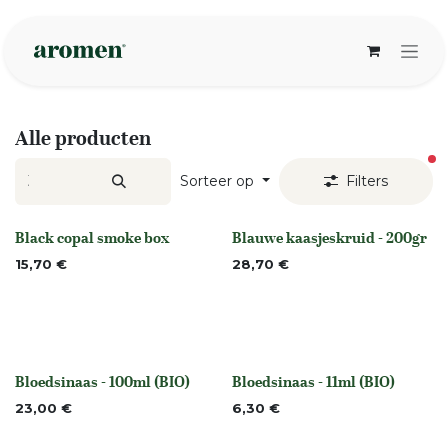
Overslaan naar inhoud
Alle producten
ac
Sorteer op
Filters
Black copal smoke box
Blauwe kaasjeskruid - 200gr
Niet op voorraad
None
15,70
€
28,70
€
Bloedsinaas - 100ml (BIO)
Bloedsinaas - 11ml (BIO)
None
None
23,00
€
6,30
€