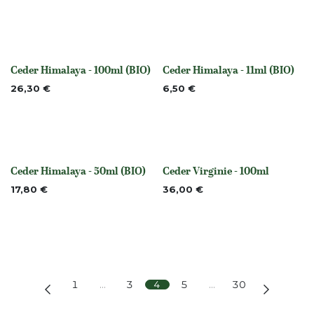
Ceder Himalaya - 100ml (BIO)
Ceder Himalaya - 11ml (BIO)
None
None
26,30
€
6,50
€
Ceder Himalaya - 50ml (BIO)
Ceder Virginie - 100ml
None
None
17,80
€
36,00
€
1
…
3
4
5
…
30