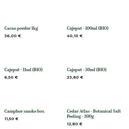
Cacao poeder 1kg
Cajeput - 100ml (BIO)
None
None
36,00
€
40,10
€
Cajeput - 11ml (BIO)
Cajeput - 50ml (BIO)
None
None
6,50
€
23,80
€
Camphor smoke box
Cedar Atlas - Botanical Salt
None
None
Peeling - 300g
11,50
€
12,80
€