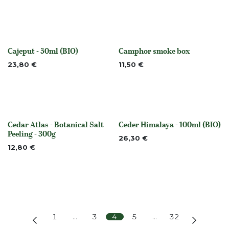
Cajeput - 50ml (BIO)
Camphor smoke box
None
None
23,80
€
11,50
€
Cedar Atlas - Botanical Salt
Ceder Himalaya - 100ml (BIO)
None
None
Peeling - 300g
26,30
€
12,80
€
1
…
3
4
5
…
32