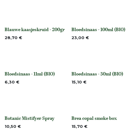
Blauwe kaasjeskruid - 200gr
Bloedsinaas - 100ml (BIO)
None
None
28,70
€
23,00
€
Bloedsinaas - 11ml (BIO)
Bloedsinaas - 50ml (BIO)
None
None
6,30
€
15,10
€
Botanic Mistifyer Spray
Brea copal smoke box
None
Niet op voorraad
10,50
€
15,70
€