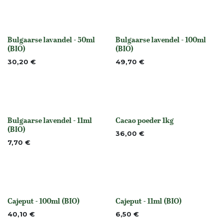
Bulgaarse lavandel - 50ml
Bulgaarse lavendel - 100ml
None
None
(BIO)
(BIO)
30,20
€
49,70
€
Bulgaarse lavendel - 11ml
Cacao poeder 1kg
None
None
(BIO)
36,00
€
7,70
€
Cajeput - 100ml (BIO)
Cajeput - 11ml (BIO)
None
None
40,10
€
6,50
€