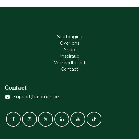
Startpagina
Ove​r​ ons
Shop
Inspiratie
Verzendbeleid
Cont​act
Contact
support@aromen.be