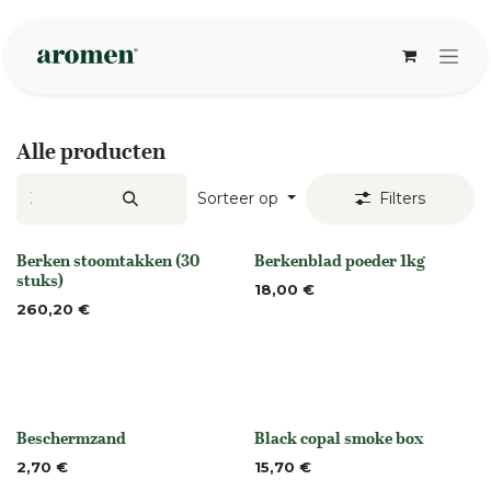
Overslaan naar inhoud
Alle producten
Sorteer op
Filters
Berken stoomtakken (30
Berkenblad poeder 1kg
Niet op voorraad
None
stuks)
18,00
€
260,20
€
Beschermzand
Black copal smoke box
None
Niet op voorraad
2,70
€
15,70
€