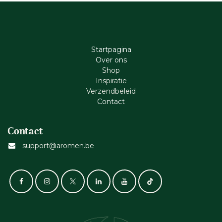
Startpagina
Ove​r​ ons
Shop
Inspiratie
Verzendbeleid
Cont​act
Contact
support@aromen.be