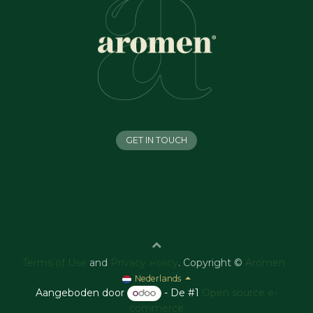
GET IN TOUCH
Terms of Use
and
Privacy Policy
. Copyright ©
Aromen
Nederlands
Aangeboden door
- De #1
Open source e-
commerce