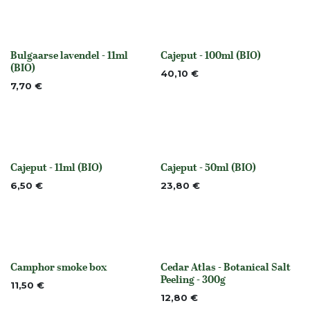
Bulgaarse lavendel - 11ml
Cajeput - 100ml (BIO)
None
None
(BIO)
40,10
€
7,70
€
Cajeput - 11ml (BIO)
Cajeput - 50ml (BIO)
None
None
6,50
€
23,80
€
Camphor smoke box
Cedar Atlas - Botanical Salt
None
None
Peeling - 300g
11,50
€
12,80
€