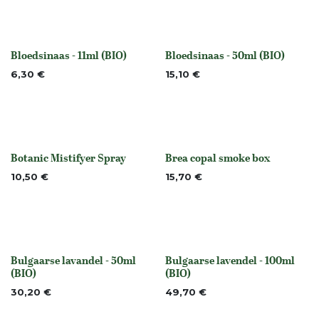
Bloedsinaas - 11ml (BIO)
Bloedsinaas - 50ml (BIO)
None
None
6,30
€
15,10
€
Botanic Mistifyer Spray
Brea copal smoke box
None
Niet op voorraad
10,50
€
15,70
€
Bulgaarse lavandel - 50ml
Bulgaarse lavendel - 100ml
None
None
(BIO)
(BIO)
30,20
€
49,70
€