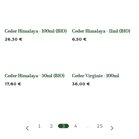
Ceder Himalaya - 100ml (BIO)
Ceder Himalaya - 11ml (BIO)
None
None
26,30
€
6,50
€
Ceder Himalaya - 50ml (BIO)
Ceder Virginie - 100ml
None
None
17,80
€
36,00
€
1
2
3
4
…
25