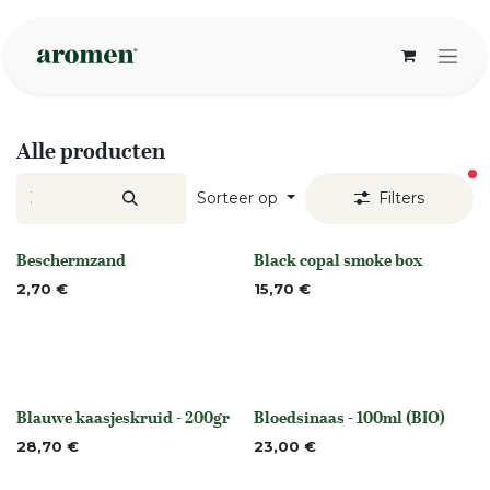
Overslaan naar inhoud
Alle producten
ac
Sorteer op
Filters
Beschermzand
Black copal smoke box
None
Niet op voorraad
2,70
€
15,70
€
Blauwe kaasjeskruid - 200gr
Bloedsinaas - 100ml (BIO)
None
None
28,70
€
23,00
€